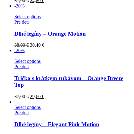
31,00
€
24,80
€
-20%
Select options
Pre deti
Dlhé legíny – Orange Motion
38,00
€
30,40
€
-20%
Select options
Pre deti
Tričko s krátkym rukávom – Orange Breeze
Top
37,00
€
29,60
€
Select options
Pre deti
Dlhé legíny – Elegant Pink Motion