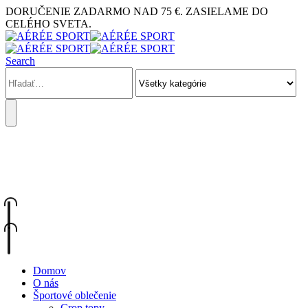
DORUČENIE ZADARMO NAD 75 €. ZASIELAME DO
CELÉHO SVETA.
Search
KONTAKTUJTE NÁS
+421 948 902 228
Domov
O nás
Športové oblečenie
Crop topy