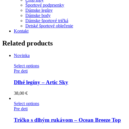
Športové podprsenky
Dámske legíny
Dámske body
Dámske športové tričká
Detské športové oblečenie
Kontakt
Related products
Novinka
Select options
Pre deti
Dlhé legíny – Artic Sky
38,00
€
Select options
Pre deti
Tričko s dlhým rukávom – Ocean Breeze Top