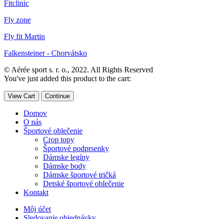
Fitclinic
Fly zone
Fly fit Martin
Falkensteiner - Chorvátsko
© Aérée sport s. r. o., 2022. All Rights Reserved
You've just added this product to the cart:
View Cart
Continue
Domov
O nás
Športové oblečenie
Crop topy
Športové podprsenky
Dámske legíny
Dámske body
Dámske športové tričká
Detské športové oblečenie
Kontakt
Môj účet
Sledovanie objednávky