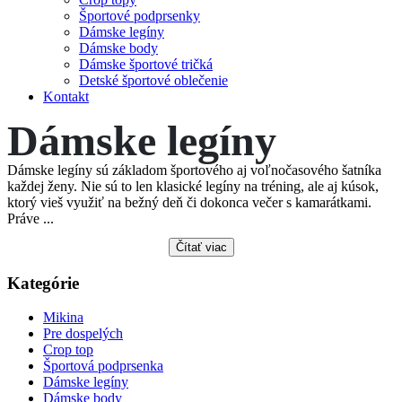
Športové podprsenky
Dámske legíny
Dámske body
Dámske športové tričká
Detské športové oblečenie
Kontakt
Dámske legíny
Dámske legíny sú základom športového aj voľnočasového šatníka
každej ženy. Nie sú to len klasické legíny na tréning, ale aj kúsok,
ktorý vieš využiť na bežný deň či dokonca večer s kamarátkami.
Práve ...
Čítať viac
Kategórie
Mikina
Pre dospelých
Crop top
Športová podprsenka
Dámske legíny
Dámske body