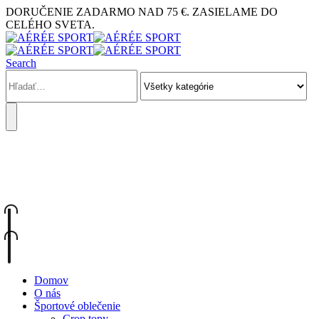
DORUČENIE ZADARMO NAD 75 €. ZASIELAME DO
CELÉHO SVETA.
Search
KONTAKTUJTE NÁS
+421 948 902 228
Domov
O nás
Športové oblečenie
Crop topy