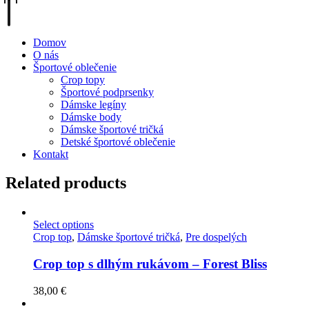
Domov
O nás
Športové oblečenie
Crop topy
Športové podprsenky
Dámske legíny
Dámske body
Dámske športové tričká
Detské športové oblečenie
Kontakt
Related products
Select options
Crop top
,
Dámske športové tričká
,
Pre dospelých
Crop top s dlhým rukávom – Forest Bliss
38,00
€