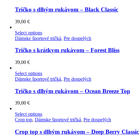
Tričko s dlhým rukávom – Black Classic
39,00
€
Select options
Dámske športové tričká
,
Pre dospelých
Tričko s krátkym rukávom – Forest Bliss
39,00
€
Select options
Dámske športové tričká
,
Pre dospelých
Tričko s dlhým rukávom – Ocean Breeze Top
39,00
€
Select options
Crop top
,
Dámske športové tričká
,
Pre dospelých
Crop top s dlhým rukávom – Deep Berry Classic