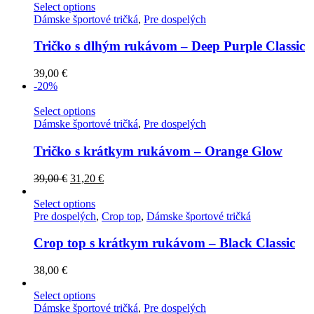
Select options
Dámske športové tričká
,
Pre dospelých
Tričko s dlhým rukávom – Deep Purple Classic
39,00
€
-20%
Select options
Dámske športové tričká
,
Pre dospelých
Tričko s krátkym rukávom – Orange Glow
39,00
€
31,20
€
Select options
Pre dospelých
,
Crop top
,
Dámske športové tričká
Crop top s krátkym rukávom – Black Classic
38,00
€
Select options
Dámske športové tričká
,
Pre dospelých