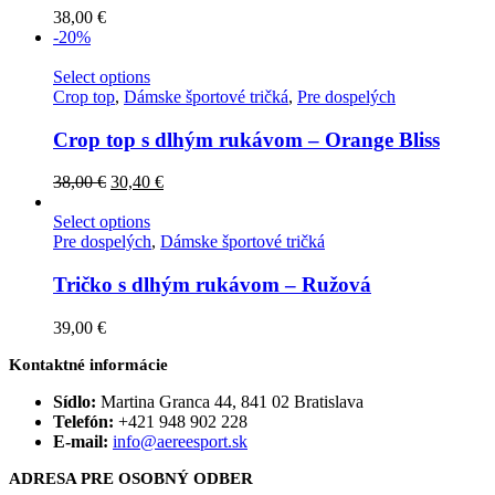
38,00
€
-20%
Select options
Crop top
,
Dámske športové tričká
,
Pre dospelých
Crop top s dlhým rukávom – Orange Bliss
38,00
€
30,40
€
Select options
Pre dospelých
,
Dámske športové tričká
Tričko s dlhým rukávom – Ružová
39,00
€
Kontaktné informácie
Sídlo:
Martina Granca 44, 841 02 Bratislava
Telefón:
+421 948 902 228
E-mail:
info@aereesport.sk
ADRESA PRE OSOBNÝ ODBER