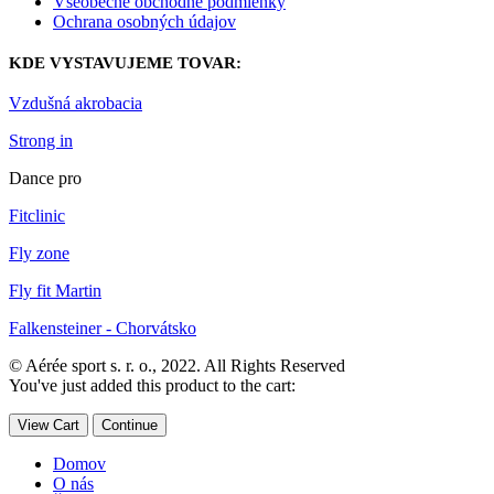
Všeobecné obchodné podmienky
Ochrana osobných údajov
KDE VYSTAVUJEME TOVAR:
Vzdušná akrobacia
Strong in
Dance pro
Fitclinic
Fly zone
Fly fit Martin
Falkensteiner - Chorvátsko
© Aérée sport s. r. o., 2022. All Rights Reserved
You've just added this product to the cart:
View Cart
Continue
Domov
O nás