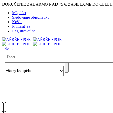
DORUČENIE ZADARMO NAD 75 €. ZASIELAME DO CELÉH
Môj účet
Sledovanie objednávky
Košík
Prihlásiť sa
Registrovať sa
Search
KONTAKTUJTE NÁS
+421 948 902 228