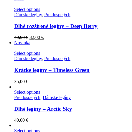
Select options
Dámske legíny
,
Pre dospelých
Dlhé rozšírené legíny – Deep Berry
40,00
€
32,00
€
Novinka
Select options
Dámske legíny
,
Pre dospelých
Krátke legíny – Timeless Green
35,00
€
Select options
Pre dospelých
,
Dámske legíny
Dlhé legíny – Arctic Sky
40,00
€
Select options