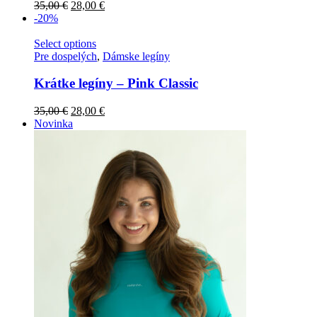
35,00
€
28,00
€
-20%
Select options
Pre dospelých
,
Dámske legíny
Krátke legíny – Pink Classic
35,00
€
28,00
€
Novinka