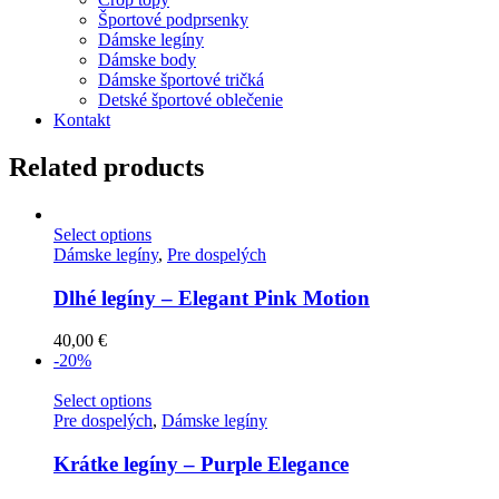
Športové podprsenky
Dámske legíny
Dámske body
Dámske športové tričká
Detské športové oblečenie
Kontakt
Related products
Select options
Dámske legíny
,
Pre dospelých
Dlhé legíny – Elegant Pink Motion
40,00
€
-20%
Select options
Pre dospelých
,
Dámske legíny
Krátke legíny – Purple Elegance