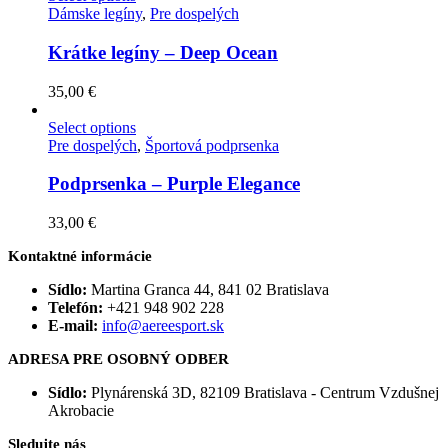
Dámske legíny
,
Pre dospelých
Krátke legíny – Deep Ocean
35,00
€
Select options
Pre dospelých
,
Športová podprsenka
Podprsenka – Purple Elegance
33,00
€
Kontaktné informácie
Sídlo:
Martina Granca 44, 841 02 Bratislava
Telefón:
+421 948 902 228
E-mail:
info@aereesport.sk
ADRESA PRE OSOBNÝ ODBER
Sídlo:
Plynárenská 3D, 82109 Bratislava - Centrum Vzdušnej
Akrobacie
Sledujte nás