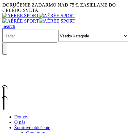
DORUČENIE ZADARMO NAD 75 €. ZASIELAME DO
CELÉHO SVETA.
Search
KONTAKTUJTE NÁS
+421 948 902 228
Domov
O nás
Športové oblečenie
Crop topy